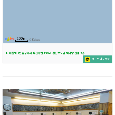
100m
© Kakao
▶︎
대실역 2번출구에서 직진하면 130M. 횡단보도앞 빽다방 건물 2층
핸드폰 약도전송