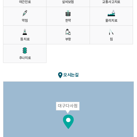
야간진료
실비보험
교통사고치료
약침
한약
물리치료
뜸 치료
부항
침
추나치료
오시는길
대구다사점