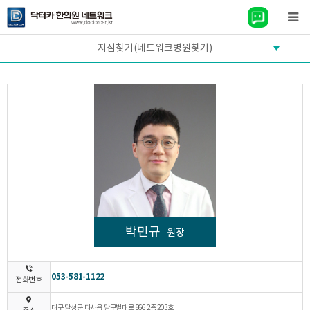
지점찾기(네트워크병원찾기)
박민규
원장
053-581-1122
전화번호
대구 달성군 다사읍 달구벌대로 866 2층 203호