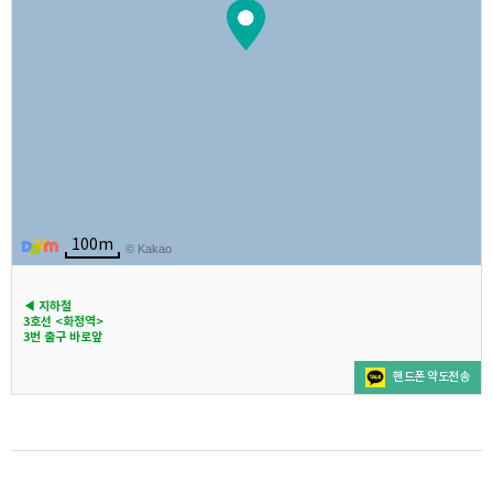
100m
© Kakao
◀ 지하철
3호선 <화정역>
3번 출구 바로앞
핸드폰 약도전송