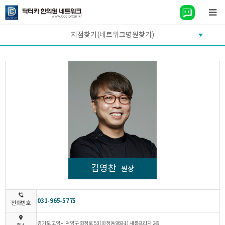
지점찾기(네트워크병원찾기)
김영찬
원장
031-965-5775
전화번호
경기도 고양시 덕양구 화정로 53 (화정동 969-1) 새롬프라자 2층