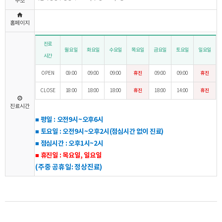
주소
홈페이지
진료
월요일
화요일
수요일
목요일
금요일
토요일
일요일
시간
OPEN
09:00
09:00
09:00
휴진
09:00
09:00
휴진
CLOSE
18:00
18:00
18:00
휴진
18:00
14:00
휴진
진료시간
■ 평일
: 오전9시~오후6시
■ 토요일 : 오전9시~오후2시
(점심시간 없이 진료)
■
점심시간 : 오후1시~2시
■
휴진일 : 목요일, 일요일
(주중 공휴일: 정상진료)