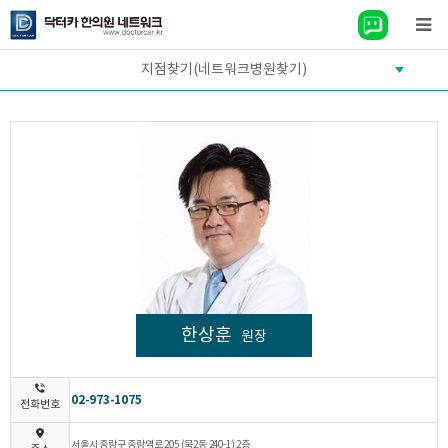
지점찾기(네트워크병원찾기)
한상훈
원장
02-973-1075
전화번호
서울시 중랑구 중랑역로 205 (묵2동 240-1) 2층