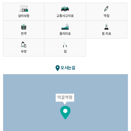
실비보험
교통사고치료
약침
한약
물리치료
뜸 치료
부항
침
오시는길
먹골역점