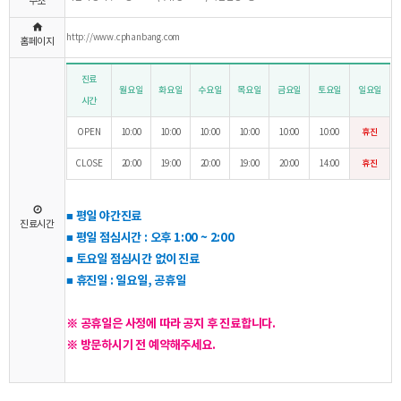
주소
http://www.cphanbang.com
홈페이지
진료
월요일
화요일
수요일
목요일
금요일
토요일
일요일
시간
OPEN
10:00
10:00
10:00
10:00
10:00
10:00
휴진
CLOSE
20:00
19:00
20:00
19:00
20:00
14:00
휴진
■ 평일 야간진료
진료시간
■ 평일 점심시간 : 오후 1:00 ~ 2:00
■ 토요일 점심시간 없이 진료
■
휴진일 : 일요일, 공휴일
※ 공휴일은 사정에 따라 공지 후 진료합니다.
※ 방문하시기 전 예약해주세요.