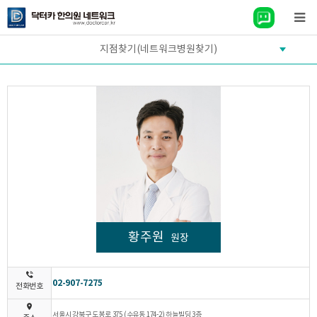
지점찾기(네트워크병원찾기)
황주원
원장
02-907-7275
전화번호
서울시 강북구 도봉로 375 (수유동 174-2) 하늘빌딩 3층