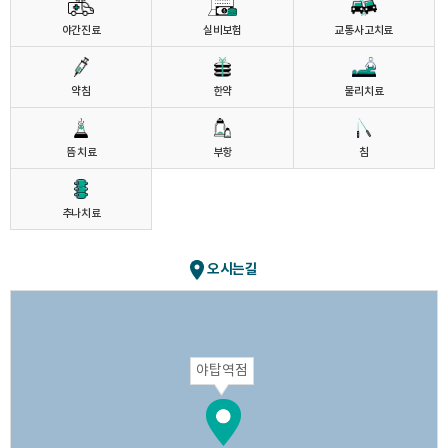
야간진료
실비보험
교통사고치료
약침
한약
물리치료
뜸 치료
부항
침
추나치료
오시는길
야탑역점