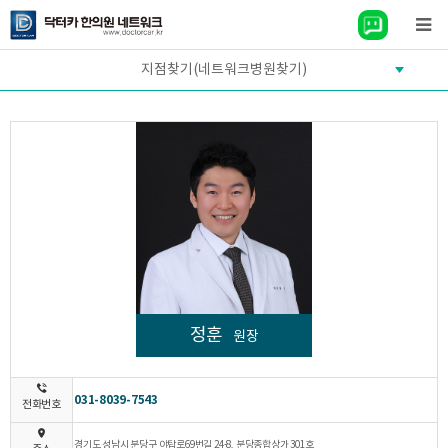
지점찾기(네트워크병원찾기)
정훈
원장
031-8039-7543
전화번호
경기도 성남시 분당구 야탑로69번길 24-8, 분당종합상가 301호