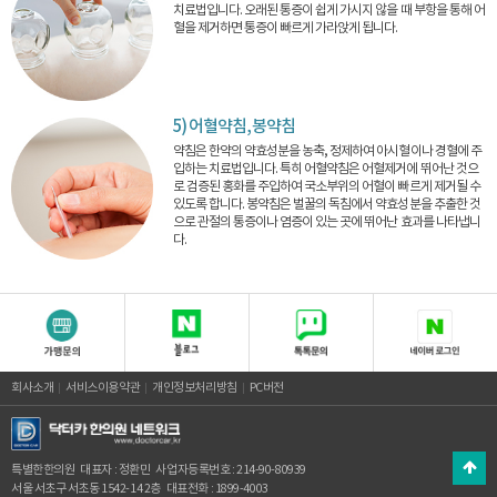
치료법입니다. 오래된 통증이 쉽게 가시지 않을 때 부항을 통해 어
혈을 제거하면 통증이 빠르게 가라앉게 됩니다.
5) 어혈약침, 봉약침
약침은 한약의 약효성분을 농축, 정제하여 아시혈이나 경혈에 주
입하는 치료법입니다. 특히 어혈약침은 어혈제거에 뛰어난 것으
로 검증된 홍화를 주입하여 국소부위의 어혈이 빠르게 제거될 수
있도록 합니다. 봉약침은 벌꿀의 독침에서 약효성분을 추출한 것
으로 관절의 통증이나 염증이 있는 곳에 뛰어난 효과를 나타냅니
다.
회사소개
서비스이용약관
개인정보처리방침
PC버전
특별한한의원
대표자 : 정환민
사업자등록번호 : 214-90-80939
서울 서초구 서초동 1542-14 2층
대표전화 : 1899-4003