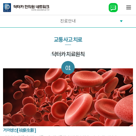
진료안내
교통사고 치료
닥터카 치료원칙
거어생신[ 祛瘀生新 ]