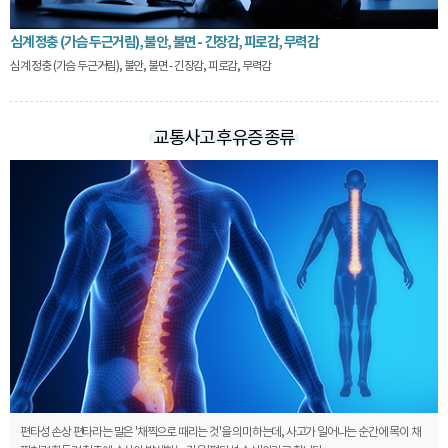
심계 정충 (가슴 두근거림), 불안, 불면 - 긴장감, 피로감, 무력감
심계 정충 (가슴 두근거림), 불안, 불면 - 긴장감, 피로감, 무력감
교통사고 후유증 종류
편타성 손상 편타라는 말은 '채찍으로 때리는 것'을 의미하는데, 사고가 일어나는 순간에 목이 채