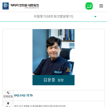
지점찾기(네트워크병원찾기)
김윤중
원장
042-542-7579
전화번호
대전 서구 계백로 1135 MK클리닉빌딩 3층 바르다한의원