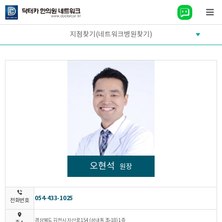
지점찾기(네트워크병원찾기)
오현석
원장
054-433-1025
전화번호
경상북도 김천시 자산로 154 (성내동 35-18) 1층