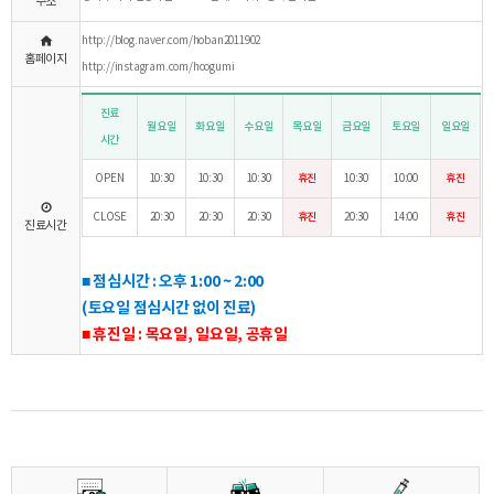
주소
http://blog.naver.com/hoban2011902
홈페이지
http://instagram.com/hoogumi
진료
월요일
화요일
수요일
목요일
금요일
토요일
일요일
시간
OPEN
10:30
10:30
10:30
휴진
10:30
10:00
휴진
CLOSE
20:30
20:30
20:30
휴진
20:30
14:00
휴진
진료시간
■
점심시간 : 오후 1:00 ~ 2:00
(토요일 점심시간 없이 진료)
■
휴진일 : 목요일, 일요일, 공휴일