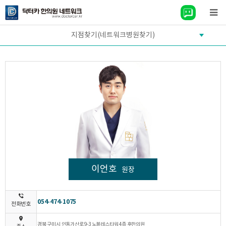
지점찾기(네트워크병원찾기)
이언호
원장
054-474-1075
전화번호
경북 구미시 인동가산로 9-3 노블레스타워 4층 후한의원