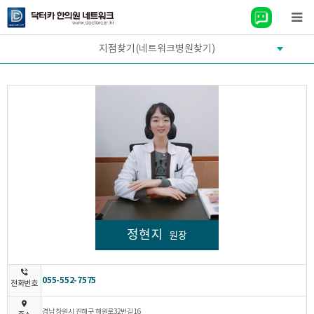
지점찾기(네트워크병원찾기)
정현지
원장
055-552-7575
전화번호
경남 창원시 진해구 해원로32번길 16