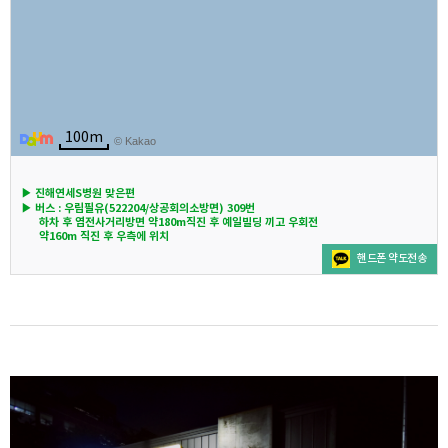
100m
© Kakao
▶ 진해연세S병원 맞은편
▶ 버스 : 우림필유(522204/상공회의소방면) 309번
하차 후 염전사거리방면 약180m직진 후 예일빌딩 끼고 우회전
약160m 직진 후 우측에 위치
핸드폰 약도전송