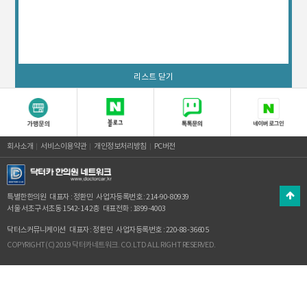
리스트 닫기
회사소개
서비스이용약관
개인정보처리방침
PC버전
특별한한의원
대표자 : 정환민
사업자등록번호 : 214-90-80939
서울 서초구 서초동 1542-14 2층
대표전화 : 1899-4003
닥터스커뮤니케이션
대표자 : 정환민
사업자등록번호 : 220-88-36605
COPYRIGHT(C) 2019 닥터카네트워크. CO.LTD ALL RIGHT RESERVED.