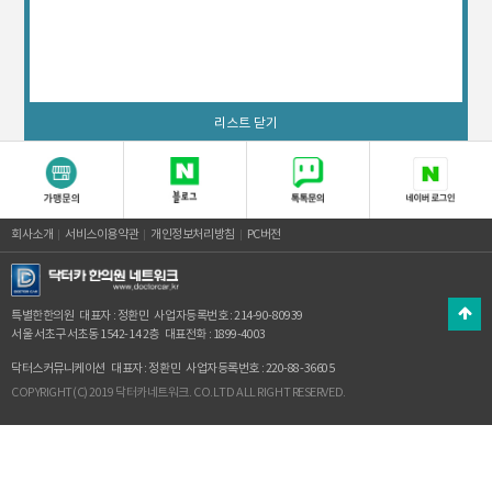
리스트 닫기
회사소개
서비스이용약관
개인정보처리방침
PC버전
특별한한의원
대표자 : 정환민
사업자등록번호 : 214-90-80939
서울 서초구 서초동 1542-14 2층
대표전화 : 1899-4003
닥터스커뮤니케이션
대표자 : 정환민
사업자등록번호 : 220-88-36605
COPYRIGHT(C) 2019 닥터카네트워크. CO.LTD ALL RIGHT RESERVED.