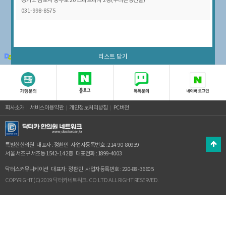
경기도 김포시 풍무로 20 스타프라자 2층(우리은행건물)
031-998-8575
100m
리스트 닫기
© Kakao
회사소개
서비스이용약관
개인정보처리방침
PC버전
특별한한의원
대표자 : 정환민
사업자등록번호 : 214-90-80939
서울 서초구 서초동 1542-14 2층
대표전화 : 1899-4003
닥터스커뮤니케이션
대표자 : 정환민
사업자등록번호 : 220-88-36605
COPYRIGHT(C) 2019 닥터카네트워크. CO.LTD ALL RIGHT RESERVED.