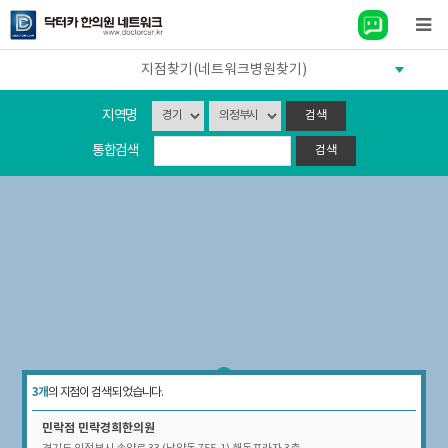
지점찾기(네트워크병원찾기)
지역명
통합검색
3개
의 지점이 검색 되었습니다.
민락점
민락경희한의원