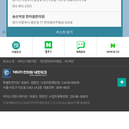
경기도 의정부시 송양로 33 (낙양동 755-1) 해동프라자 3층
031-851-2323
송산역점
한마음한의원
경기 의정부시 용민로 77 한마음미주빌딩 303호
031-853-9500,9501
100m
리스트 닫기
© Kakao
의정부역점
김재우한의원
경기도 의정부시 시민로 146 (의정부동 131-31) 1층
031-878-0808
회사소개
서비스이용약관
개인정보처리방침
PC버전
특별한한의원
대표자 : 정환민
사업자등록번호 : 214-90-80939
서울 서초구 서초동 1542-14 2층
대표전화 : 1899-4003
닥터스커뮤니케이션
대표자 : 정환민
사업자등록번호 : 220-88-36605
COPYRIGHT(C) 2019 닥터카네트워크. CO.LTD ALL RIGHT RESERVED.