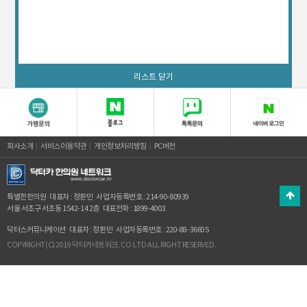
리스트 닫기
회사소개
서비스이용약관
개인정보처리방침
PC버전
특별한한의원
대표자 : 정환민
사업자등록번호 : 214-90-80939
서울 서초구 서초동 1542-14 2층
대표전화 : 1899-4003
닥터스커뮤니케이션
대표자 : 정환민
사업자등록번호 : 220-88-36605
COPYRIGHT(C) 2019 닥터카네트워크. CO.LTD ALL RIGHT RESERVED.