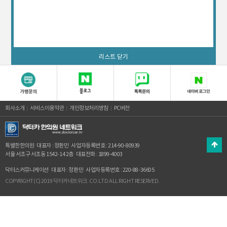
리스트 닫기
회사소개
서비스이용약관
개인정보처리방침
PC버전
특별한한의원
대표자 : 정환민
사업자등록번호 : 214-90-80939
서울 서초구 서초동 1542-14 2층
대표전화 : 1899-4003
닥터스커뮤니케이션
대표자 : 정환민
사업자등록번호 : 220-88-36605
COPYRIGHT(C) 2019 닥터카네트워크. CO.LTD ALL RIGHT RESERVED.