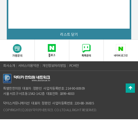
리스트 닫기
회사소개
서비스이용약관
개인정보처리방침
PC버전
특별한한의원
대표자 : 정환민
사업자등록번호 : 214-90-80939
서울 서초구 서초동 1542-14 2층
대표전화 : 1899-4003
닥터스커뮤니케이션
대표자 : 정환민
사업자등록번호 : 220-88-36605
COPYRIGHT(C) 2019 닥터카네트워크. CO.LTD ALL RIGHT RESERVED.