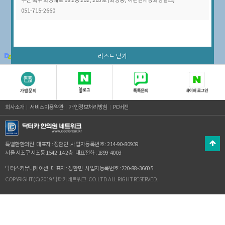
부산 북구 화명대로 68 2층 202, 203호 (화명동, 이편한세상화명힐스)
051-715-2660
100m
리스트 닫기
© Kakao
회사소개
서비스이용약관
개인정보처리방침
PC버전
특별한한의원
대표자 : 정환민
사업자등록번호 : 214-90-80939
서울 서초구 서초동 1542-14 2층
대표전화 : 1899-4003
닥터스커뮤니케이션
대표자 : 정환민
사업자등록번호 : 220-88-36605
COPYRIGHT(C) 2019 닥터카네트워크. CO.LTD ALL RIGHT RESERVED.