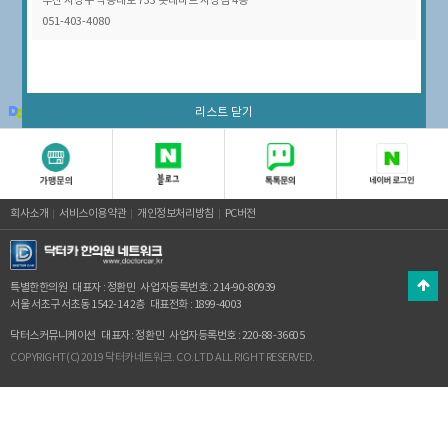
부산 사상구 낙동대로 733 롯데마트 사상점 4층
051-403-4080
100m
리스트 닫기
© Kakao
회사소개
서비스이용약관
개인정보처리방침
PC버전
특별한한의원
대표자 : 정환민
사업자등록번호 : 214-90-80939
서울 서초구 서초동 1542-14 2층
대표전화 : 1899-4003
닥터스커뮤니케이션
대표자 : 정환민
사업자등록번호 : 220-88-36605
COPYRIGHT(C) 2019 닥터카네트워크. CO.LTD ALL RIGHT RESERVED.