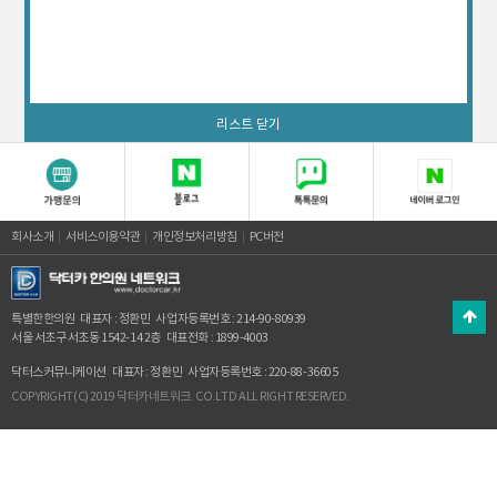
리스트 닫기
회사소개
서비스이용약관
개인정보처리방침
PC버전
특별한한의원
대표자 : 정환민
사업자등록번호 : 214-90-80939
서울 서초구 서초동 1542-14 2층
대표전화 : 1899-4003
닥터스커뮤니케이션
대표자 : 정환민
사업자등록번호 : 220-88-36605
COPYRIGHT(C) 2019 닥터카네트워크. CO.LTD ALL RIGHT RESERVED.