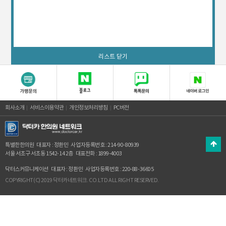
리스트 닫기
회사소개
서비스이용약관
개인정보처리방침
PC버전
특별한한의원
대표자 : 정환민
사업자등록번호 : 214-90-80939
서울 서초구 서초동 1542-14 2층
대표전화 : 1899-4003
닥터스커뮤니케이션
대표자 : 정환민
사업자등록번호 : 220-88-36605
COPYRIGHT(C) 2019 닥터카네트워크. CO.LTD ALL RIGHT RESERVED.