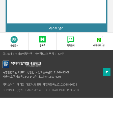
리스트 닫기
회사소개
서비스이용약관
개인정보처리방침
PC버전
특별한한의원
대표자 : 정환민
사업자등록번호 : 214-90-80939
서울 서초구 서초동 1542-14 2층
대표전화 : 1899-4003
닥터스커뮤니케이션
대표자 : 정환민
사업자등록번호 : 220-88-36605
COPYRIGHT(C) 2019 닥터카네트워크. CO.LTD ALL RIGHT RESERVED.